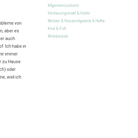
Allgemeinzustand
Verdauungstrakt & Kiefer
Becken & Iliosacralgelenk & Hüfte
robleme von
Knie & Fuß
n, aber es
Wirbelsäule
ber auch
f. Ich habe in
mir immer
ür zu Hause
ch) oder
ne, weil ich