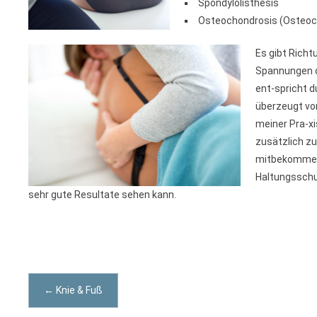
Spondylolisthesis
Osteochondrosis (Osteo
Es gibt Richt
Spannungen d
ent-spricht d
überzeugt von
meiner Pra-xi
zusätzlich zu
mitbekommen.
Haltungsschul
sehr gute Resultate sehen kann.
Post
←
Knie & Fuß
navigation