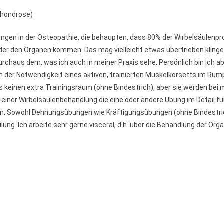
chondrose)
ungen in der Osteopathie, die behaupten, dass 80% der Wirbelsäulenp
er den Organen kommen. Das mag vielleicht etwas übertrieben klinge
urchaus dem, was ich auch in meiner Praxis sehe. Persönlich bin ich a
 der Notwendigkeit eines aktiven, trainierten Muskelkorsetts im Rump
s keinen extra Trainingsraum (ohne Bindestrich), aber sie werden bei 
 einer Wirbelsäulenbehandlung die eine oder andere Übung im Detail f
 Sowohl Dehnungsübungen wie Kräftigungsübungen (ohne Bindestri
ung. Ich arbeite sehr gerne visceral, d.h. über die Behandlung der Orga