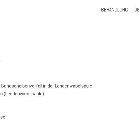
Skip
BEHANDLUNG
Ü
to
content
f
Bandscheibenvorfall in der Lendenwirbelsäule
n (Lendenwirbelsäule)
ose