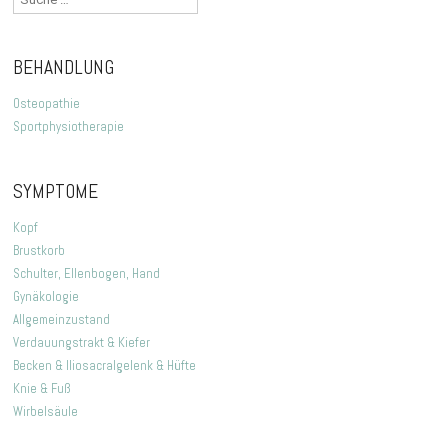
nach:
BEHANDLUNG
Osteopathie
Sportphysiotherapie
SYMPTOME
Kopf
Brustkorb
Schulter, Ellenbogen, Hand
Gynäkologie
Allgemeinzustand
Verdauungstrakt & Kiefer
Becken & Iliosacralgelenk & Hüfte
Knie & Fuß
Wirbelsäule